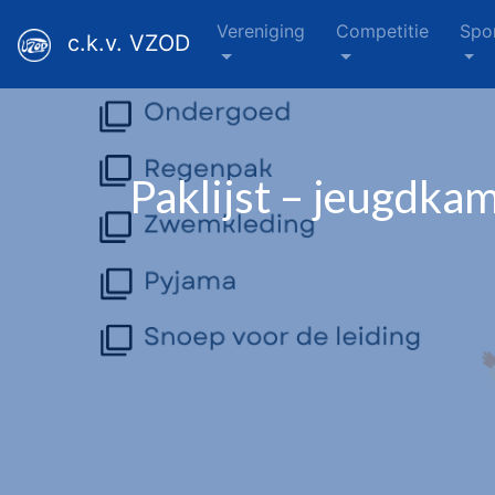
Vereniging
Competitie
Spo
c.k.v. VZOD
Paklijst – jeugdka