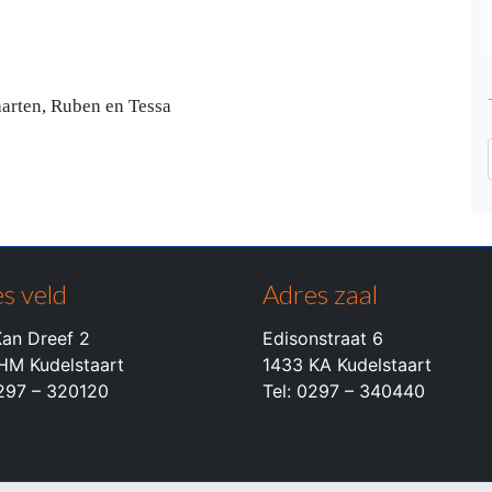
Maarten, Ruben en Tessa
s veld
Adres zaal
an Dreef 2
Edisonstraat 6
HM Kudelstaart
1433 KA Kudelstaart
0297 – 320120
Tel: 0297 – 340440