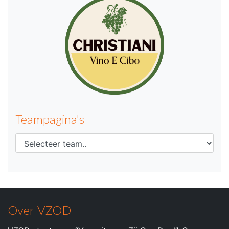
Teampagina's
Over VZOD