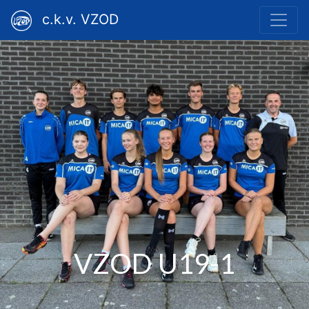
c.k.v. VZOD
VZOD U19-1