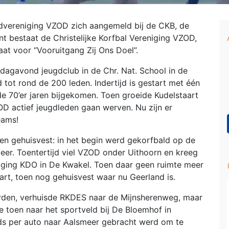
gdvereniging VZOD zich aangemeld bij de CKB, de
 bestaat de Christelijke Korfbal Vereniging VZOD,
aat voor “Vooruitgang Zij Ons Doel”.
ijdagavond jeugdclub in de Chr. Nat. School in de
 tot rond de 200 leden. Indertijd is gestart met één
de 70’er jaren bijgekomen. Toen groeide Kudelstaart
D actief jeugdleden gaan werven. Nu zijn er
eams!
en gehuisvest: in het begin werd gekorfbald op de
eer. Toentertijd viel VZOD onder Uithoorn en kreeg
iging KDO in De Kwakel. Toen daar geen ruimte meer
art, toen nog gehuisvest waar nu Geerland is.
en, verhuisde RKDES naar de Mijnsherenweg, maar
 toen naar het sportveld bij De Bloemhof in
eds per auto naar Aalsmeer gebracht werd om te