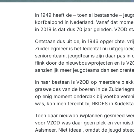
In 1949 heeft de – toen al bestaande – jeu
korfbalbond in Nederland. Vanaf dat moment
in 2019 is dat dus 70 jaar geleden. VZOD st
Ontstaan dus uit de, in 1946 opgerichte, vr
Zuiderlegmeer is het ledental nu uitgegroeid
seniorenteam, jeugdteams zijn daar pas in 
flink door de nieuwbouwprojecten en is VZO
aanzienlijk meer jeugdteams dan seniorent
In haar bestaan is VZOD op meerdere plekk
grasweides van de boeren in de Zuiderlegm
op enig moment onderdak bij voetbalveren
was, kon men terecht bij RKDES in Kudelsta
Toen daar nieuwbouwplannen gesmeed werd
voor VZOD was daar geen plek en verhuisde
Aalsmeer. Niet ideaal, omdat de jeugd ste