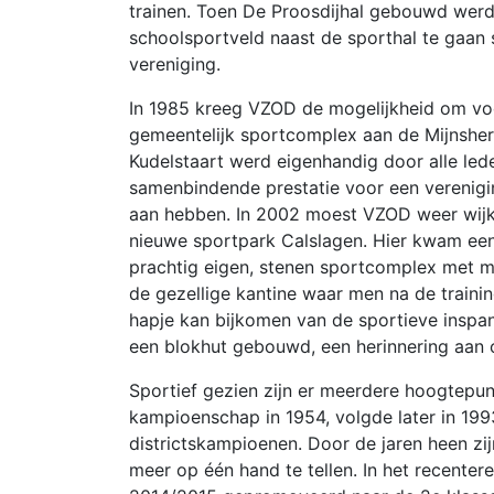
trainen. Toen De Proosdijhal gebouwd werd
schoolsportveld naast de sporthal te gaan
vereniging.
In 1985 kreeg VZOD de mogelijkheid om voor
gemeentelijk sportcomplex aan de Mijnsher
Kudelstaart werd eigenhandig door alle le
samenbindende prestatie voor een verenigi
aan hebben. In 2002 moest VZOD weer wij
nieuwe sportpark Calslagen. Hier kwam een
prachtig eigen, stenen sportcomplex met m
de gezellige kantine waar men na de traini
hapje kan bijkomen van de sportieve inspan
een blokhut gebouwd, een herinnering aan 
Sportief gezien zijn er meerdere hoogtepun
kampioenschap in 1954, volgde later in 1
districtskampioenen. Door de jaren heen z
meer op één hand te tellen. In het recenter