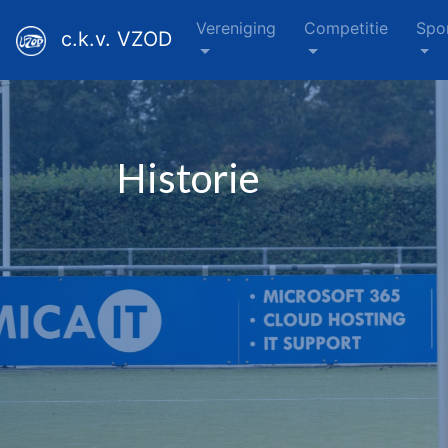
Vereniging
Competitie
Spo
c.k.v. VZOD
Historie