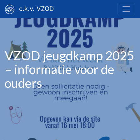
c.k.v. VZOD
VZOD jeugdkamp 2025
– informatie voor de
ouders