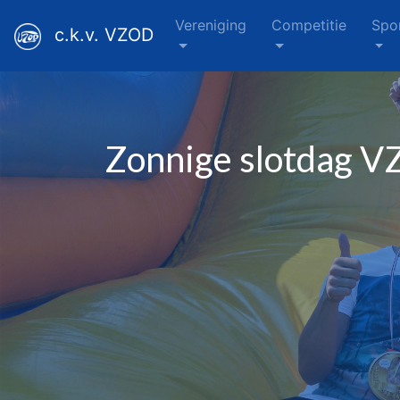
Vereniging
Competitie
Spo
c.k.v. VZOD
Zonnige slotdag VZ