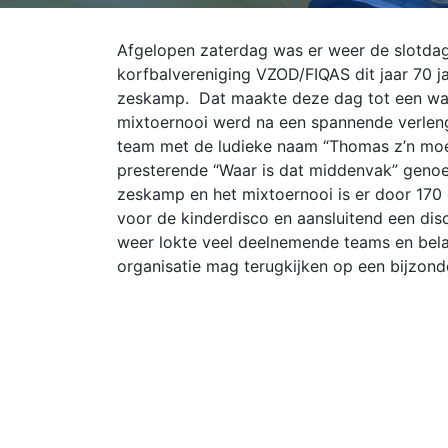
Afgelopen zaterdag was er weer de slotdag
korfbalvereniging VZOD/FIQAS dit jaar 70 j
zeskamp. Dat maakte deze dag tot een waar
mixtoernooi werd na een spannende verlen
team met de ludieke naam “Thomas z’n moed
presterende “Waar is dat middenvak” geno
zeskamp en het mixtoernooi is er door 170
voor de kinderdisco en aansluitend een dis
weer lokte veel deelnemende teams en bela
organisatie mag terugkijken op een bijzon