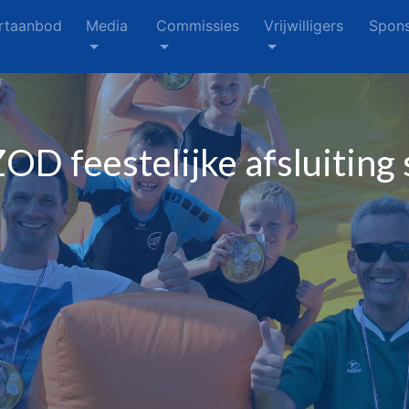
rtaanbod
Media
Commissies
Vrijwilligers
Spons
OD feestelijke afsluiting