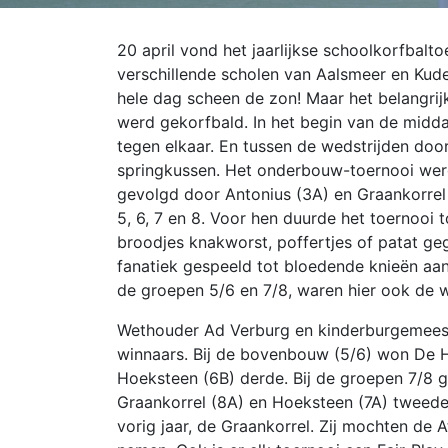
20 april vond het jaarlijkse schoolkorfbal
verschillende scholen van Aalsmeer en Ku
hele dag scheen de zon! Maar het belangrij
werd gekorfbald. In het begin van de mid
tegen elkaar.
En tussen de wedstrijden door 
springkussen. Het onderbouw-toernooi wer
gevolgd door Antonius (3A) en Graankorrel
5, 6, 7 en 8. Voor hen duurde het toernooi 
broodjes knakworst, poffertjes of patat g
fanatiek gespeeld tot bloedende knieën aan
de groepen 5/6 en 7/8, waren hier ook de 
Wethouder Ad Verburg en kinderburgemeest
winnaars. Bij de bovenbouw (5/6) won De 
Hoeksteen (6B) derde. Bij de groepen 7/8 g
Graankorrel (8A) en Hoeksteen (7A) tweede
vorig jaar, de Graankorrel. Zij mochten de 