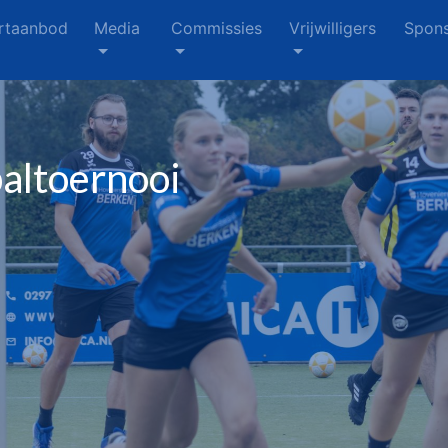
rtaanbod
Media
Commissies
Vrijwilligers
Spons
altoernooi