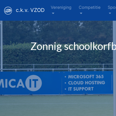
Vereniging
Competitie
Spo
c.k.v. VZOD
Zonnig schoolkorfb