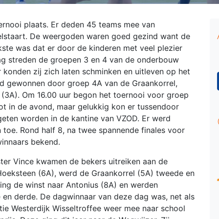
toernooi plaats. Er deden 45 teams mee van
delstaart. De weergoden waren goed gezind want de
kste was dat er door de kinderen met veel plezier
dag streden de groepen 3 en 4 van de onderbouw
konden zij zich laten schminken en uitleven op het
d gewonnen door groep 4A van de Graankorrel,
 (3A). Om 16.00 uur begon het toernooi voor groep
tot in de avond, maar gelukkig kon er tussendoor
egeten worden in de kantine van VZOD. Er werd
 toe. Rond half 8, na twee spannende finales voor
winnaars bekend.
er Vince kwamen de bekers uitreiken aan de
Hoeksteen (6A), werd de Graankorrel (5A) tweede en
ing de winst naar Antonius (8A) en werden
 en derde. De dagwinnaar van deze dag was, net als
Atie Westerdijk Wisseltroffee weer mee naar school