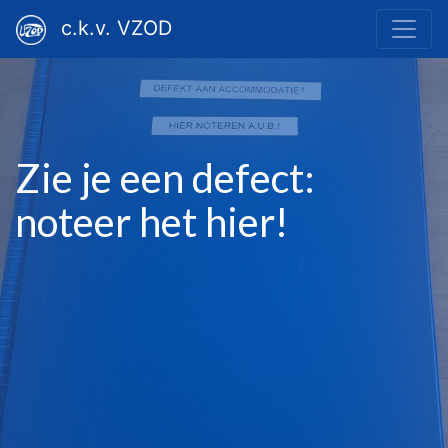
c.k.v. VZOD
Zie je een defect:
noteer het hier!