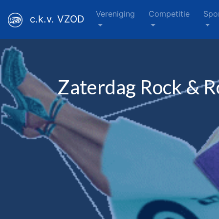
Vereniging
Competitie
Spo
c.k.v. VZOD
Zaterdag Rock & R