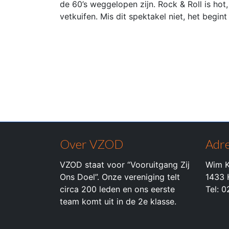
de 60’s weggelopen zijn. Rock & Roll is hot,
vetkuifen. Mis dit spektakel niet, het begin
Over VZOD
Adre
VZOD staat voor “Vooruitgang Zij
Wim K
Ons Doel”. Onze vereniging telt
1433 
circa 200 leden en ons eerste
Tel: 
team komt uit in de 2e klasse.