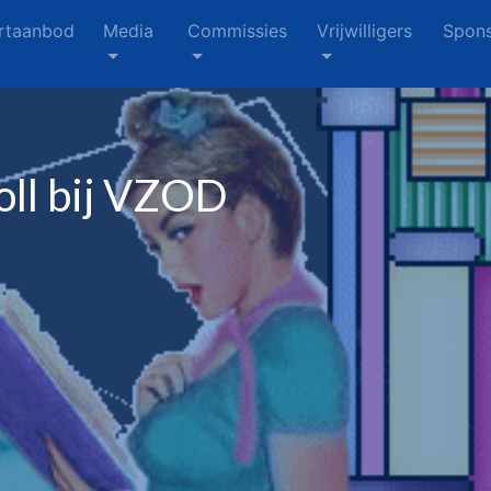
rtaanbod
Media
Commissies
Vrijwilligers
Spons
oll bij VZOD