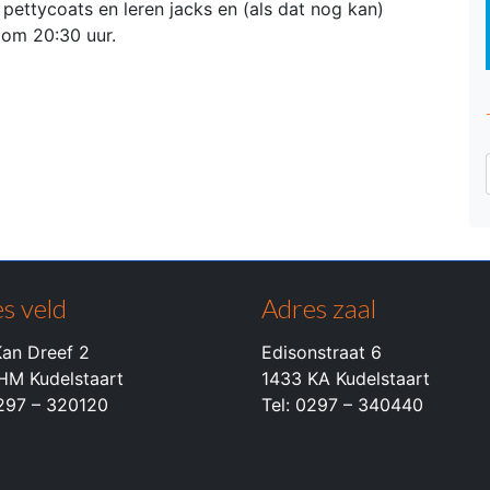
 pettycoats en leren jacks en (als dat nog kan)
t om 20:30 uur.
s veld
Adres zaal
an Dreef 2
Edisonstraat 6
HM Kudelstaart
1433 KA Kudelstaart
0297 – 320120
Tel: 0297 – 340440