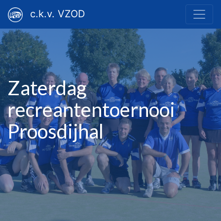
c.k.v. VZOD
Zaterdag
recreantentoernooi
Proosdijhal