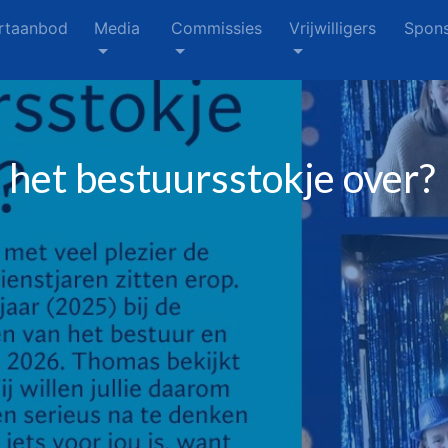
rtaanbod
Media
Commissies
Vrijwilligers
Spons
het bestuursstokje over?