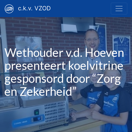
c.k.v. VZOD
Wethouder v.d. Hoeven
presenteert koelvitrine
gesponsord door “Zorg
en Zekerheid”