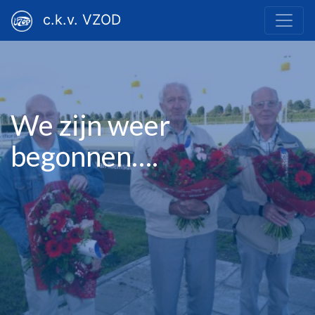
c.k.v. VZOD
We zijn weer
begonnen….