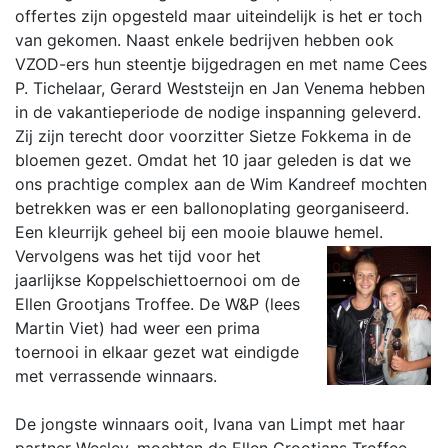
offertes zijn opgesteld maar uiteindelijk is het er toch
van gekomen. Naast enkele bedrijven hebben ook
VZOD-ers hun steentje bijgedragen en met name Cees
P. Tichelaar, Gerard Weststeijn en Jan Venema hebben
in de vakantieperiode de nodige inspanning geleverd.
Zij zijn terecht door voorzitter Sietze Fokkema in de
bloemen gezet. Omdat het 10 jaar geleden is dat we
ons prachtige complex aan de Wim Kandreef mochten
betrekken was er een ballonoplating georganiseerd.
Een kleurrijk geheel bij een mooie blauwe hemel.
Vervolgens was het tijd voor het
jaarlijkse Koppelschiettoernooi om de
Ellen Grootjans Troffee. De W&P (lees
Martin Viet) had weer een prima
toernooi in elkaar gezet wat eindigde
met verrassende winnaars.
De jongste winnaars ooit, Ivana van Limpt met haar
partner Wesley, mochten de Ellen Grootjans Troffee