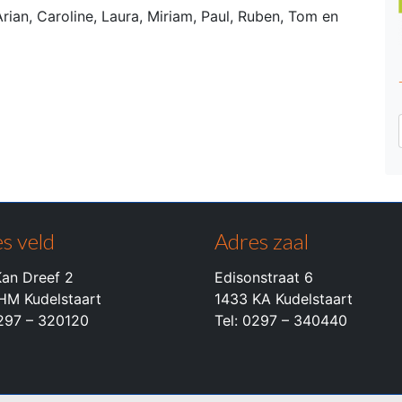
an, Caroline, Laura, Miriam, Paul, Ruben, Tom en
s veld
Adres zaal
an Dreef 2
Edisonstraat 6
HM Kudelstaart
1433 KA Kudelstaart
0297 – 320120
Tel: 0297 – 340440