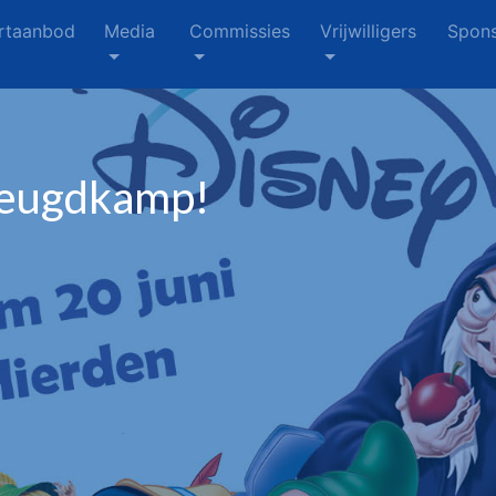
rtaanbod
Media
Commissies
Vrijwilligers
Spons
Jeugdkamp!