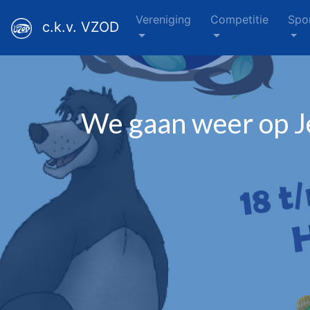
Vereniging
Competitie
Spo
c.k.v. VZOD
We gaan weer op 