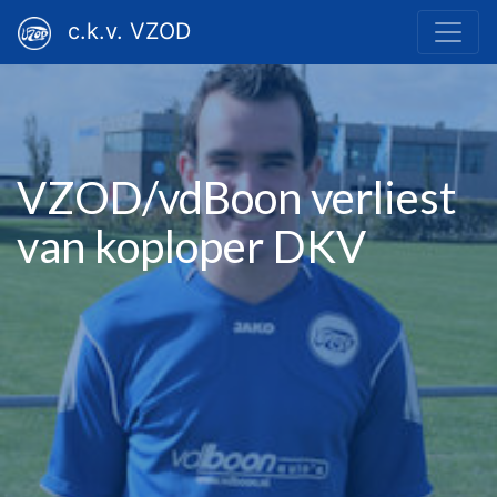
c.k.v. VZOD
VZOD/vdBoon verliest
van koploper DKV