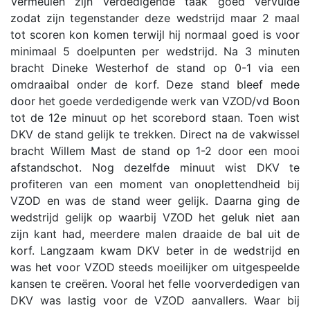
Vermeulen zijn verdedigende taak goed vervulde
zodat zijn tegenstander deze wedstrijd maar 2 maal
tot scoren kon komen terwijl hij normaal goed is voor
minimaal 5 doelpunten per wedstrijd. Na 3 minuten
bracht Dineke Westerhof de stand op 0-1 via een
omdraaibal onder de korf. Deze stand bleef mede
door het goede verdedigende werk van VZOD/vd Boon
tot de 12e minuut op het scorebord staan. Toen wist
DKV de stand gelijk te trekken. Direct na de vakwissel
bracht Willem Mast de stand op 1-2 door een mooi
afstandschot. Nog dezelfde minuut wist DKV te
profiteren van een moment van onoplettendheid bij
VZOD en was de stand weer gelijk. Daarna ging de
wedstrijd gelijk op waarbij VZOD het geluk niet aan
zijn kant had, meerdere malen draaide de bal uit de
korf. Langzaam kwam DKV beter in de wedstrijd en
was het voor VZOD steeds moeilijker om uitgespeelde
kansen te creëren. Vooral het felle voorverdedigen van
DKV was lastig voor de VZOD aanvallers. Waar bij