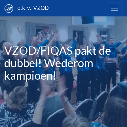
c.k.v. VZOD
VZOD/FIQAS pakt de
dubbel! Wederom
kampioen!