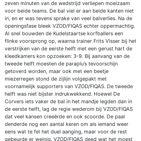
zeven minuten van de wedstrijd verliepen moeizaam
voor beide teams. De bal viel er aan beide kanten niet
in, en er was tevens sprake van veel balverlies. Na de
openingsfase bleek VZOD/FIQAS echter oppermachtig.
Al snel bouwden de Kudelstaartse korfballers een
flinke voorsprong op, waarna trainer Frits Visser bij het
verstrijken van de eerste helft met een gerust hart de
kleedkamers kon opzoeken: 3-9. Bij aanvang van de
tweede helft moesten de paraplu’s tevoorschijn
getoverd worden, maar ook met een beetje
miezerregen stond de zijlijn volgepakt met
voornamelijk supporters van VZOD/FIQAS. De tweede
helft was niet bijster indrukwekkend. Hoewel De
Corvers iets vaker de bal in het mandje legden dan in
de eerste helft, lag de regie wederom bij VZOD/FIQAS
dat veel kansen creeërde en ook scoorde. De paal
denderde nog een aantal keren om als iemand weer
eens wat te fel het duel aanging, maar voor de rest
gebeurde er weinig. VZOD/FIQAS deed wat het moest