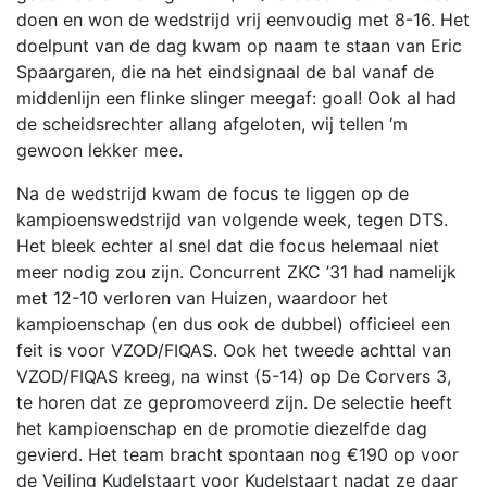
doen en won de wedstrijd vrij eenvoudig met 8-16. Het
doelpunt van de dag kwam op naam te staan van Eric
Spaargaren, die na het eindsignaal de bal vanaf de
middenlijn een flinke slinger meegaf: goal! Ook al had
de scheidsrechter allang afgeloten, wij tellen ‘m
gewoon lekker mee.
Na de wedstrijd kwam de focus te liggen op de
kampioenswedstrijd van volgende week, tegen DTS.
Het bleek echter al snel dat die focus helemaal niet
meer nodig zou zijn. Concurrent ZKC ’31 had namelijk
met 12-10 verloren van Huizen, waardoor het
kampioenschap (en dus ook de dubbel) officieel een
feit is voor VZOD/FIQAS. Ook het tweede achttal van
VZOD/FIQAS kreeg, na winst (5-14) op De Corvers 3,
te horen dat ze gepromoveerd zijn. De selectie heeft
het kampioenschap en de promotie diezelfde dag
gevierd. Het team bracht spontaan nog €190 op voor
de Veiling Kudelstaart voor Kudelstaart nadat ze daar