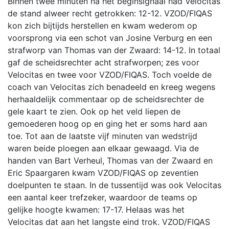
Binnen twee minuten na het beginsignaal had Velocitas
de stand alweer recht getrokken: 12-12. VZOD/FIQAS
kon zich bijtijds herstellen en kwam wederom op
voorsprong via een schot van Josine Verburg en een
strafworp van Thomas van der Zwaard: 14-12. In totaal
gaf de scheidsrechter acht strafworpen; zes voor
Velocitas en twee voor VZOD/FIQAS. Toch voelde de
coach van Velocitas zich benadeeld en kreeg wegens
herhaaldelijk commentaar op de scheidsrechter de
gele kaart te zien. Ook op het veld liepen de
gemoederen hoog op en ging het er soms hard aan
toe. Tot aan de laatste vijf minuten van wedstrijd
waren beide ploegen aan elkaar gewaagd. Via de
handen van Bart Verheul, Thomas van der Zwaard en
Eric Spaargaren kwam VZOD/FIQAS op zeventien
doelpunten te staan. In de tussentijd was ook Velocitas
een aantal keer trefzeker, waardoor de teams op
gelijke hoogte kwamen: 17-17. Helaas was het
Velocitas dat aan het langste eind trok. VZOD/FIQAS