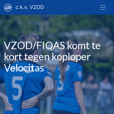
c.k.v. VZOD
VZOD/FIQAS komt te
kort tegen koploper
Velocitas