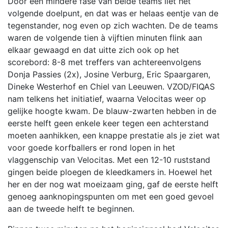
Door een mindere fase van beide teams liet het
volgende doelpunt, en dat was er helaas eentje van de
tegenstander, nog even op zich wachten. De de teams
waren de volgende tien à vijftien minuten flink aan
elkaar gewaagd en dat uitte zich ook op het
scorebord: 8-8 met treffers van achtereenvolgens
Donja Passies (2x), Josine Verburg, Eric Spaargaren,
Dineke Westerhof en Chiel van Leeuwen. VZOD/FIQAS
nam telkens het initiatief, waarna Velocitas weer op
gelijke hoogte kwam. De blauw-zwarten hebben in de
eerste helft geen enkele keer tegen een achterstand
moeten aanhikken, een knappe prestatie als je ziet wat
voor goede korfballers er rond lopen in het
vlaggenschip van Velocitas. Met een 12-10 ruststand
gingen beide ploegen de kleedkamers in. Hoewel het
her en der nog wat moeizaam ging, gaf de eerste helft
genoeg aanknopingspunten om met een goed gevoel
aan de tweede helft te beginnen.