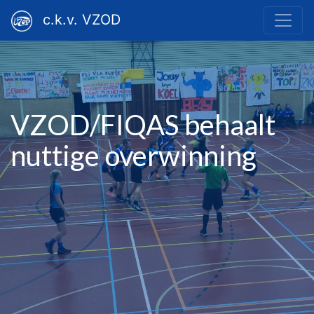
c.k.v. VZOD
VZOD/FIQAS behaalt
nuttige overwinning