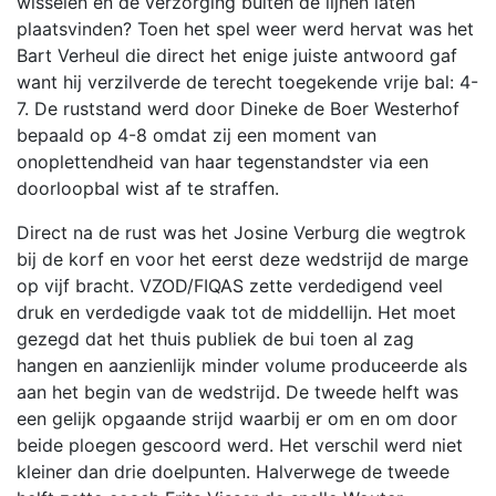
wisselen en de verzorging buiten de lijnen laten
plaatsvinden? Toen het spel weer werd hervat was het
Bart Verheul die direct het enige juiste antwoord gaf
want hij verzilverde de terecht toegekende vrije bal: 4-
7. De ruststand werd door Dineke de Boer Westerhof
bepaald op 4-8 omdat zij een moment van
onoplettendheid van haar tegenstandster via een
doorloopbal wist af te straffen.
Direct na de rust was het Josine Verburg die wegtrok
bij de korf en voor het eerst deze wedstrijd de marge
op vijf bracht. VZOD/FIQAS zette verdedigend veel
druk en verdedigde vaak tot de middellijn. Het moet
gezegd dat het thuis publiek de bui toen al zag
hangen en aanzienlijk minder volume produceerde als
aan het begin van de wedstrijd. De tweede helft was
een gelijk opgaande strijd waarbij er om en om door
beide ploegen gescoord werd. Het verschil werd niet
kleiner dan drie doelpunten. Halverwege de tweede