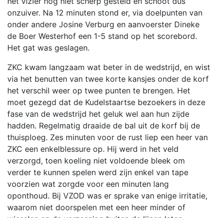
het vizier nog niet scherp gesteld en schoot dus
onzuiver. Na 12 minuten stond er, via doelpunten van
onder andere Josine Verburg en aanvoerster Dineke
de Boer Westerhof een 1-5 stand op het scorebord.
Het gat was geslagen.
ZKC kwam langzaam wat beter in de wedstrijd, en wist
via het benutten van twee korte kansjes onder de korf
het verschil weer op twee punten te brengen. Het
moet gezegd dat de Kudelstaartse bezoekers in deze
fase van de wedstrijd het geluk wel aan hun zijde
hadden. Regelmatig draaide de bal uit de korf bij de
thuisploeg. Zes minuten voor de rust liep een heer van
ZKC een enkelblessure op. Hij werd in het veld
verzorgd, toen koeling niet voldoende bleek om
verder te kunnen spelen werd zijn enkel van tape
voorzien wat zorgde voor een minuten lang
oponthoud. Bij VZOD was er sprake van enige irritatie,
waarom niet doorspelen met een heer minder of