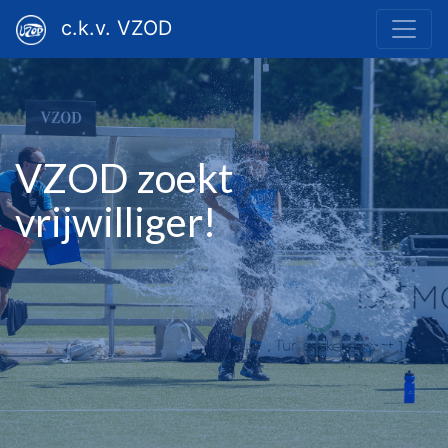
c.k.v. VZOD
VZOD zoekt
vrijwilliger!