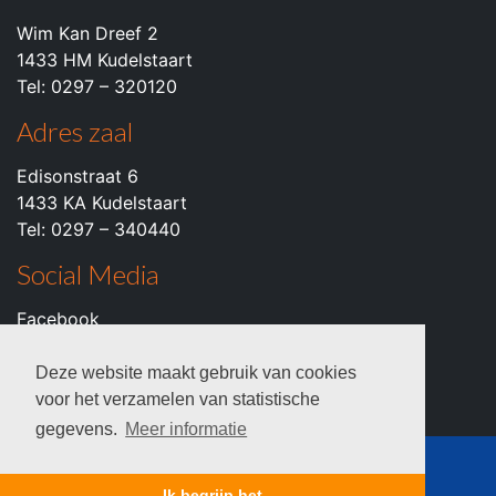
Wim Kan Dreef 2
1433 HM Kudelstaart
Tel: 0297 – 320120
Adres zaal
Edisonstraat 6
1433 KA Kudelstaart
Tel: 0297 – 340440
Social Media
Facebook
Instagram
Youtube
Deze website maakt gebruik van cookies
voor het verzamelen van statistische
gegevens.
Meer informatie
© 2026 c.k.v. VZOD -
Privacyverklaring
Ik begrijp het