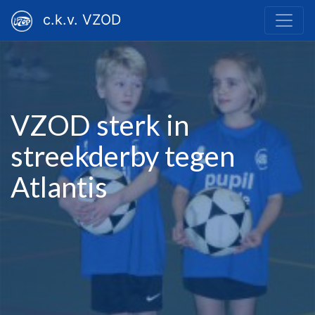
c.k.v. VZOD
VZOD sterk in
streekderby tegen
Atlantis