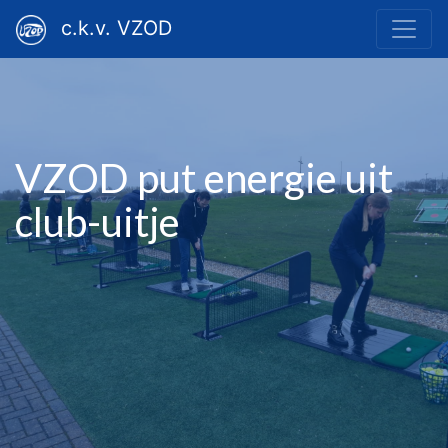
c.k.v. VZOD
VZOD put energie uit
club-uitje