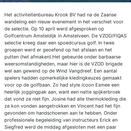
Het activiteitenbureau Krook BV had na de Zaanse
wandeling een nieuw evenement in het verschiet voor
de selectie. Op 10 april werd afgesproken op
Golfcentrum Amsteldijk in Amstelveen. De VZOD/FIQAS
selectie kreeg daar een spoedcursus golf. In twee
groepen werd er geoefend op het afslaan en het
putten (het afmaken).
Het gebeurde onder barbaarse
weersomstandigheden, maar hier is de VZOD brigade
wel aan gewend op de Wind Vangdreef. Een aantal
spelers hadden opmerkelijke kledingkeuzes gemaakt
voor op de golfbaan. Zo had style icoon Esmee een
heerlijk joggingpak aan, want een natte spijkerbroek
dat vond ze niet fijn. Josine had alle thermokleding die
ze kon vonden aangetrokken en Vincent had het fijn
gevonden om handschoenen aan te hebben. Onder
professionele begeleiding van instructeurs Erick en
Siegfred werd de middag afgesloten met een paar