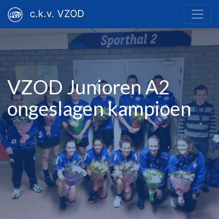
c.k.v. VZOD
VZOD Junioren A2
ongeslagen kampioen