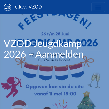
c.k.v. VZOD
VZOD Jeugdkamp
2026 – Aanmelden