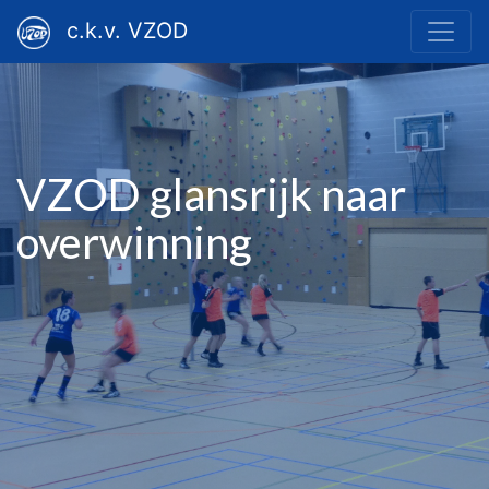
c.k.v. VZOD
VZOD glansrijk naar
overwinning