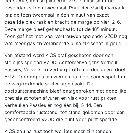
het sterke, gedisciplineerde VZOD maar scoorde
desondanks toch tweemaal. Routinier Martijn Vervark
knalde toen tweemaal in één minuut van exact
dezelfde plek raak en bracht de marge op vier: 2-6.
e
Deze marge bleef gehandhaafd tot de 18
minuut.
Toen gaf het met veel vertrouwen spelende VZOD nog
wat meer gas en veranderde bijna elk schot in goud.
Van afstand werd KIOS eraf geschoten door een
stoïcijns spelend VZOD. Achtereenvolgens Verheul,
Passies, Vervark en Verburg troffen gedecideerd doel:
5-12. Doorloopballen werden na mooi samenspel door
de wegtrekkende speler afgemaakt. De
doelpuntenmachine bleef onafgebroken met dodelijke
precisie schoten afvuren en vlak voor rust prikten
Verheul en Passies er nog één bij: 5-14. Een
comfortabele ruststand, tot stand gekomen door een
geconcentreerd VZOD die punt voor punt speelde.
KIOS zou na rust toch wel iets meer zijn tanden