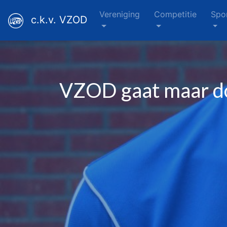
Vereniging
Competitie
Spo
c.k.v. VZOD
VZOD gaat maar d