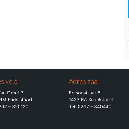
s veld
Adres zaal
an Dreef 2
Edisonstraat 6
HM Kudelstaart
1433 KA Kudelstaart
0297 – 320120
Tel: 0297 – 340440