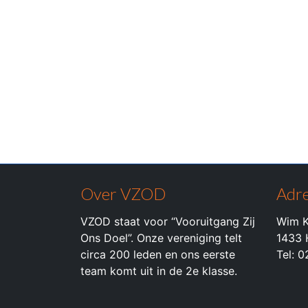
Over VZOD
Adre
VZOD staat voor “Vooruitgang Zij
Wim K
Ons Doel”. Onze vereniging telt
1433 
circa 200 leden en ons eerste
Tel: 
team komt uit in de 2e klasse.