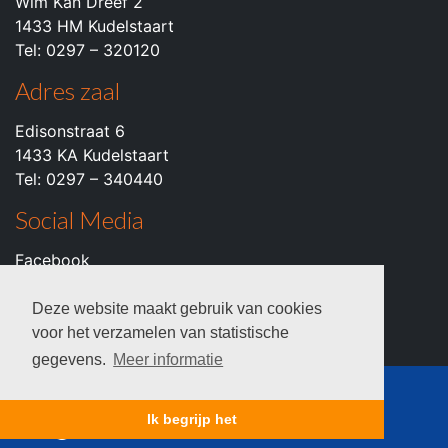
Wim Kan Dreef 2
1433 HM Kudelstaart
Tel: 0297 – 320120
Adres zaal
Edisonstraat 6
1433 KA Kudelstaart
Tel: 0297 – 340440
Social Media
Facebook
Instagram
Youtube
Deze website maakt gebruik van cookies
voor het verzamelen van statistische
gegevens.
Meer informatie
© 2026 c.k.v. VZOD -
Privacyverklaring
Ik begrijp het