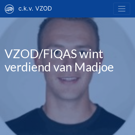
c.k.v. VZOD
VZOD/FIQAS wint
verdiend van Madjoe