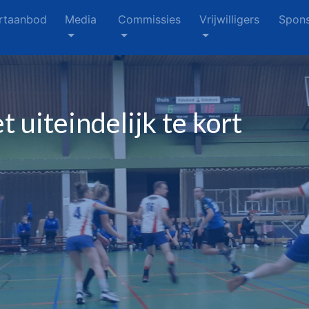
rtaanbod
Media
Commissies
Vrijwilligers
Spons
uiteindelijk te kort