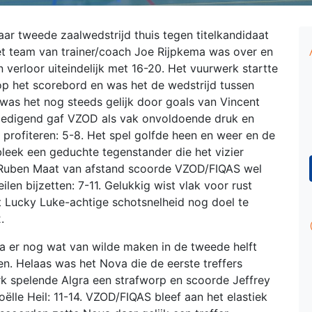
r tweede zaalwedstrijd thuis tegen titelkandidaat
t team van trainer/coach Joe Rijpkema was over en
n verloor uiteindelijk met 16-20. Het vuurwerk startte
 op het scorebord en was het de wedstrijd tussen
 was het nog steeds gelijk door goals van Vincent
edigend gaf VZOD als vak onvoldoende druk en
profiteren: 5-8. Het spel golfde heen en weer en de
eek een geduchte tegenstander die het vizier
n Ruben Maat van afstand scoorde VZOD/FIQAS wel
len bijzetten: 7-11. Gelukkig wist vlak voor rust
 Lucky Luke-achtige schotsnelheid nog doel te
.
a er nog wat van wilde maken in de tweede helft
en. Helaas was het Nova die de eerste treffers
rk spelende Algra een strafworp en scoorde Jeffrey
lle Heil: 11-14. VZOD/FIQAS bleef aan het elastiek