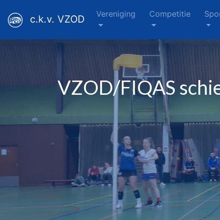
Vereniging
Competitie
Spo
c.k.v. VZOD
VZOD/FIQAS schiet 