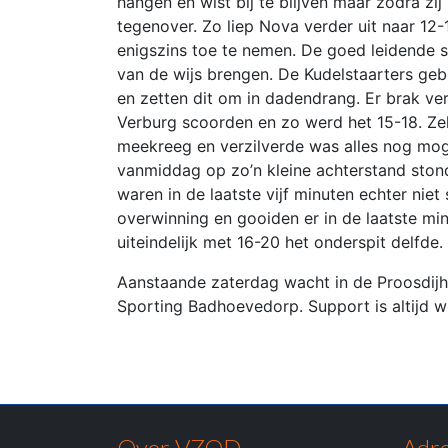
hangen en wist bij te blijven maar zodra zij
tegenover. Zo liep Nova verder uit naar 12
enigszins toe te nemen. De goed leidende sc
van de wijs brengen. De Kudelstaarters ge
en zetten dit om in dadendrang. Er brak ve
Verburg scoorden en zo werd het 15-18. Z
meekreeg en verzilverde was alles nog mog
vanmiddag op zo’n kleine achterstand stond
waren in de laatste vijf minuten echter nie
overwinning en gooiden er in de laatste m
uiteindelijk met 16-20 het onderspit delfde.
Aanstaande zaterdag wacht in de Proosdijha
Sporting Badhoevedorp. Support is altijd 
Over VZOD
Adre