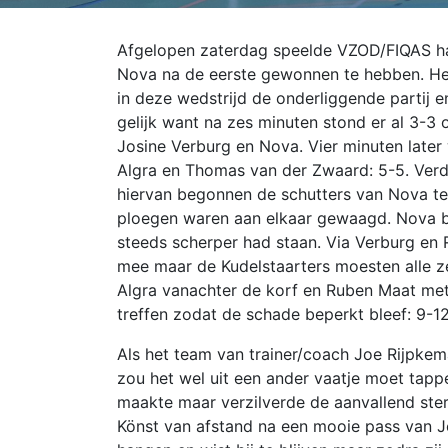
Afgelopen zaterdag speelde VZOD/FIQAS haa
Nova na de eerste gewonnen te hebben. He
in deze wedstrijd de onderliggende partij e
gelijk want na zes minuten stond er al 3-3
Josine Verburg en Nova. Vier minuten later
Algra en Thomas van der Zwaard: 5-5.
Verd
hiervan begonnen de schutters van Nova te 
ploegen waren aan elkaar gewaagd. Nova bl
steeds scherper had staan. Via Verburg e
mee maar de Kudelstaarters moesten alle zei
Algra vanachter de korf en Ruben Maat met
treffen zodat de schade beperkt bleef: 9-12
Als het team van trainer/coach Joe Rijpkem
zou het wel uit een ander vaatje moet tapp
maakte maar verzilverde de aanvallend ste
Könst van afstand na een mooie pass van Joë