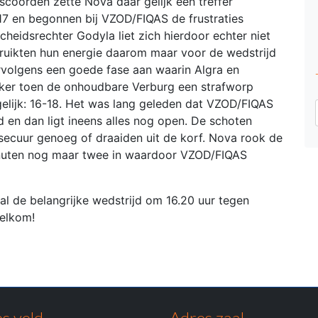
 scoorden zette Nova daar gelijk een treffer
-17 en begonnen bij VZOD/
FIQAS
de frustraties
heidsrechter Godyla liet zich hierdoor echter niet
bruikten hun energie daarom maar voor de wedstrijd
rvolgens een goede fase aan waarin Algra en
eker toen de onhoudbare Verburg een strafworp
elijk: 16-18. Het was lang geleden dat VZOD/
FIQAS
 en dan ligt ineens alles nog open. De schoten
t secuur genoeg of draaiden uit de korf. Nova rook de
inuten nog maar twee in waardoor VZOD/
FIQAS
l de belangrijke wedstrijd om 16.20 uur tegen
welkom!
s veld
Adres zaal