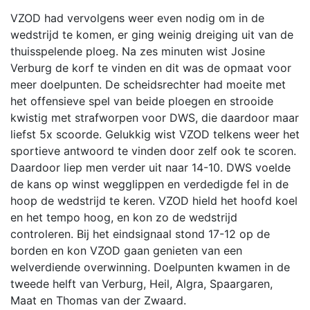
VZOD had vervolgens weer even nodig om in de
wedstrijd te komen, er ging weinig dreiging uit van de
thuisspelende ploeg. Na zes minuten wist Josine
Verburg de korf te vinden en dit was de opmaat voor
meer doelpunten. De scheidsrechter had moeite met
het offensieve spel van beide ploegen en strooide
kwistig met strafworpen voor DWS, die daardoor maar
liefst 5x scoorde. Gelukkig wist VZOD telkens weer het
sportieve antwoord te vinden door zelf ook te scoren.
Daardoor liep men verder uit naar 14-10. DWS voelde
de kans op winst wegglippen en verdedigde fel in de
hoop de wedstrijd te keren. VZOD hield het hoofd koel
en het tempo hoog, en kon zo de wedstrijd
controleren. Bij het eindsignaal stond 17-12 op de
borden en kon VZOD gaan genieten van een
welverdiende overwinning. Doelpunten kwamen in de
tweede helft van Verburg, Heil, Algra, Spaargaren,
Maat en Thomas van der Zwaard.