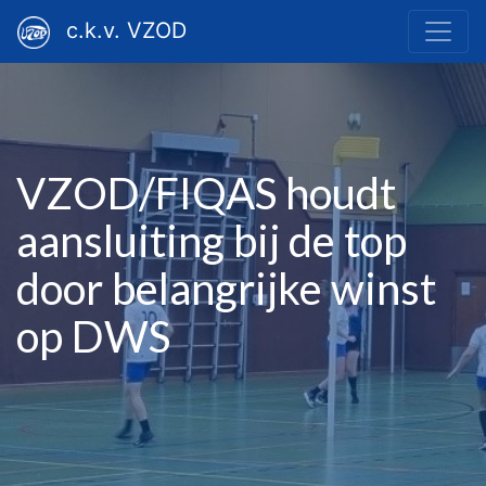
c.k.v. VZOD
VZOD/FIQAS houdt
aansluiting bij de top
door belangrijke winst
op DWS