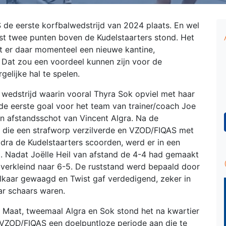
e eerste korfbalwedstrijd van 2024 plaats. En wel
ijst twee punten boven de Kudelstaarters stond. Het
t er daar momenteel een nieuwe kantine,
Dat zou een voordeel kunnen zijn voor de
gelijke hal te spelen.
edstrijd waarin vooral Thyra Sok opviel met haar
de eerste goal voor het team van trainer/coach Joe
en afstandsschot van Vincent Algra. Na de
 die een strafworp verzilverde en VZOD/FIQAS met
dra de Kudelstaarters scoorden, werd er in een
 Nadat Joëlle Heil van afstand de 4-4 had gemaakt
d verkleind naar 6-5. De ruststand werd bepaald door
lkaar gewaagd en Twist gaf verdedigend, zeker in
ar schaars waren.
n Maat, tweemaal Algra en Sok stond het na kwartier
r VZOD/FIQAS een doelpuntloze periode aan die te