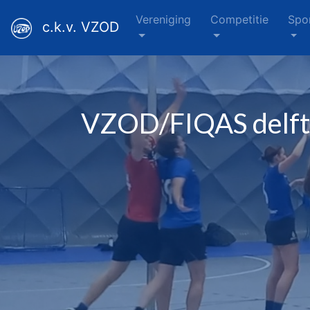
Vereniging
Competitie
Spo
c.k.v. VZOD
VZOD/FIQAS delft