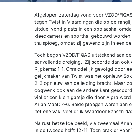
Afgelopen zaterdag vond voor VZOD/FIQAS d
tegen Twist in Vlaardingen die op de rangl
uitduel vond plaats in een opblaashal omda
kleedkamers en sporthal gebouwd worden. 
thuisploeg, omdat zij gewend zijn in een der
Toch begon VZOD/FIQAS uitstekend aan de w
aanvallende dreiging. Zij scoorde dan ook 
Rijpkema: 1-1. Onmiddellijk gevolgd door e
gelijkmaker van Twist was het opnieuw Sok
2-3 opnieuw aan de leiding bracht. Maar zo
oogwenk ook aan de andere kant gescoord.
viel er een klein gaatje die door Algra wer
Arian Maat: 7-6. Beide ploegen waren aan e
het ene vak, veel druk waardoor kansen da
Na rust hetzelfde beeld, via tweemaal Aria
in de tweede helft 12-11. Toen brak er voo