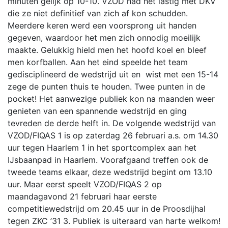
minuten gelijk op 10-10. VZOD had het lastig met DKV
die ze niet definitief van zich af kon schudden.
Meerdere keren werd een voorsprong uit handen
gegeven, waardoor het men zich onnodig moeilijk
maakte. Gelukkig hield men het hoofd koel en bleef
men korfballen. Aan het eind speelde het team
gedisciplineerd de wedstrijd uit en wist met een 15-14
zege de punten thuis te houden. Twee punten in de
pocket! Het aanwezige publiek kon na maanden weer
genieten van een spannende wedstrijd en ging
tevreden de derde helft in. De volgende wedstrijd van
VZOD/FIQAS 1 is op zaterdag 26 februari a.s. om 14.30
uur tegen Haarlem 1 in het sportcomplex aan het
IJsbaanpad in Haarlem. Voorafgaand treffen ook de
tweede teams elkaar, deze wedstrijd begint om 13.10
uur. Maar eerst speelt VZOD/FIQAS 2 op
maandagavond 21 februari haar eerste
competitiewedstrijd om 20.45 uur in de Proosdijhal
tegen ZKC ’31 3. Publiek is uiteraard van harte welkom!