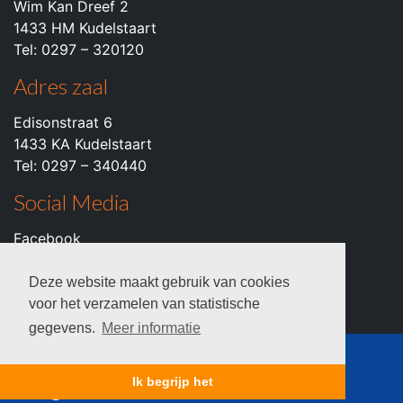
Wim Kan Dreef 2
1433 HM Kudelstaart
Tel: 0297 – 320120
Adres zaal
Edisonstraat 6
1433 KA Kudelstaart
Tel: 0297 – 340440
Social Media
Facebook
Instagram
Youtube
Deze website maakt gebruik van cookies
voor het verzamelen van statistische
gegevens.
Meer informatie
© 2026 c.k.v. VZOD -
Privacyverklaring
Ik begrijp het