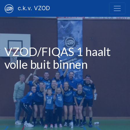
c.k.v. VZOD
VZOD/FIQAS 1 haalt
volle buit binnen