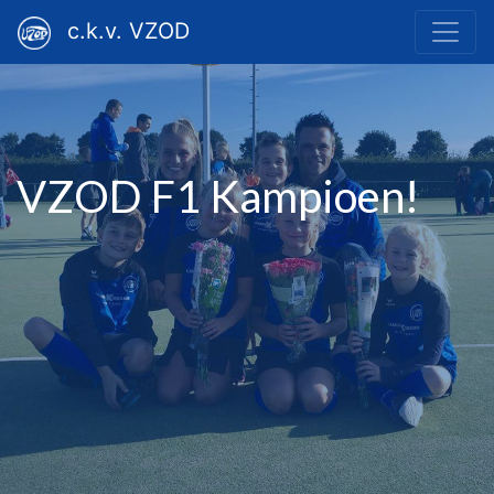
c.k.v. VZOD
VZOD F1 Kampioen!