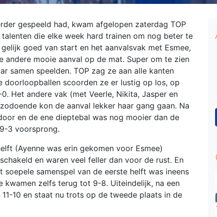
erder gespeeld had, kwam afgelopen zaterdag TOP
 talenten die elke week hard trainen om nog beter te
gelijk goed van start en het aanvalsvak met Esmee,
de andere mooie aanval op de mat. Super om te zien
aar samen speelden.
TOP zag ze aan alle kanten
 doorloopballen scoorden ze er lustig op los, op
. Het andere vak (met Veerle, Nikita, Jasper en
n zodoende kon de aanval lekker haar gang gaan. Na
 door en de ene dieptebal was nog mooier dan de
 9-3 voorsprong.
helft (Ayenne was erin gekomen voor Esmee)
chakeld en waren veel feller dan voor de rust. En
et soepele samenspel van de eerste helft was ineens
 kwamen zelfs terug tot 9-8. Uiteindelijk, na een
1-10 en staat nu trots op de tweede plaats in de