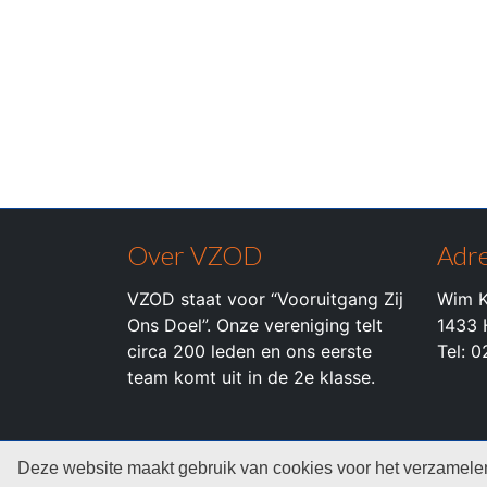
Over VZOD
Adre
VZOD staat voor “Vooruitgang Zij
Wim K
Ons Doel”. Onze vereniging telt
1433 
circa 200 leden en ons eerste
Tel: 
team komt uit in de 2e klasse.
© 2026 c.k.v. VZOD -
Privacyverklaring
Deze website maakt gebruik van cookies voor het verzamelen