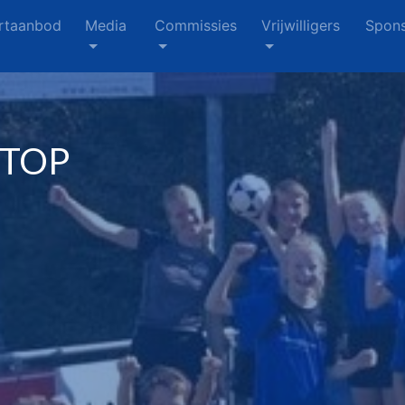
rtaanbod
Media
Commissies
Vrijwilligers
Spons
 TOP