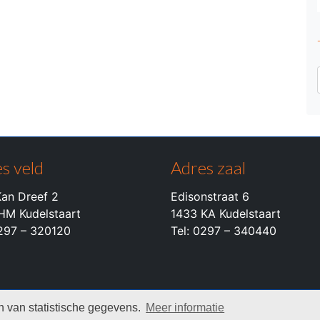
s veld
Adres zaal
an Dreef 2
Edisonstraat 6
HM Kudelstaart
1433 KA Kudelstaart
0297 – 320120
Tel: 0297 – 340440
 van statistische gegevens.
Meer informatie