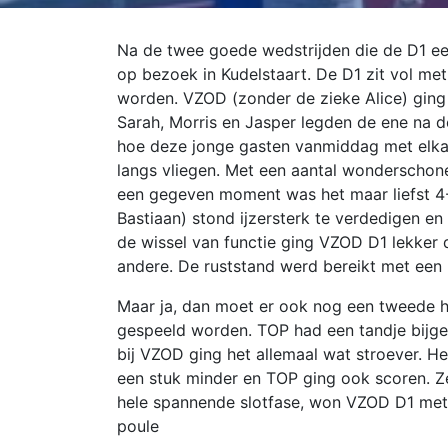
Na de twee goede wedstrijden die de D1 e
op bezoek in Kudelstaart. De D1 zit vol met
worden. VZOD (zonder de zieke Alice) ging 
Sarah, Morris en Jasper legden de ene na 
hoe deze jonge gasten vanmiddag met elk
langs vliegen. Met een aantal wonderschone
een gegeven moment was het maar liefst 4-0
Bastiaan) stond ijzersterk te verdedigen e
de wissel van functie ging VZOD D1 lekker
andere. De ruststand werd bereikt met een
Maar ja, dan moet er ook nog een tweede 
gespeeld worden. TOP had een tandje bijges
bij VZOD ging het allemaal wat stroever. H
een stuk minder en TOP ging ook scoren. Ze
hele spannende slotfase, won VZOD D1 met 1
poule