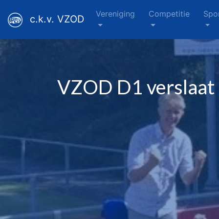
Vereniging
Competitie
Spo
c.k.v. VZOD
VZOD D1 verslaat