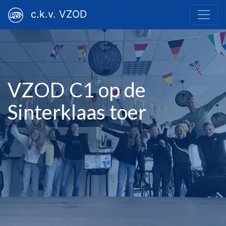
c.k.v. VZOD
VZOD C1 op de
Sinterklaas toer