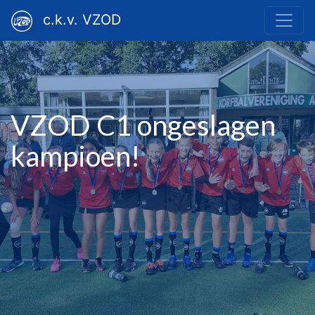
c.k.v. VZOD
VZOD C1 ongeslagen
kampioen!