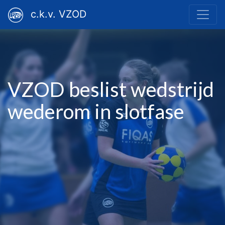
c.k.v. VZOD
VZOD beslist wedstrijd
wederom in slotfase