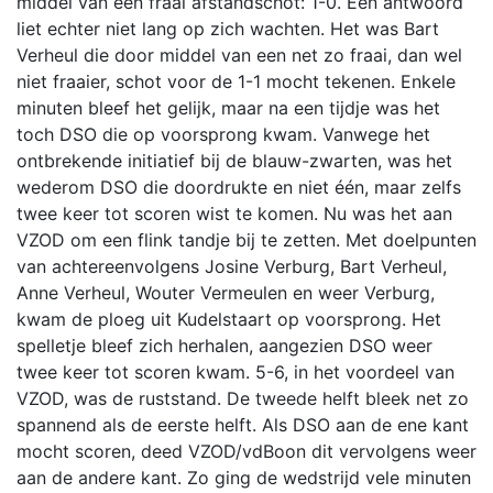
middel van een fraai afstandschot: 1-0. Een antwoord
liet echter niet lang op zich wachten. Het was Bart
Verheul die door middel van een net zo fraai, dan wel
niet fraaier, schot voor de 1-1 mocht tekenen. Enkele
minuten bleef het gelijk, maar na een tijdje was het
toch DSO die op voorsprong kwam. Vanwege het
ontbrekende initiatief bij de blauw-zwarten, was het
wederom DSO die doordrukte en niet één, maar zelfs
twee keer tot scoren wist te komen. Nu was het aan
VZOD om een flink tandje bij te zetten. Met doelpunten
van achtereenvolgens Josine Verburg, Bart Verheul,
Anne Verheul, Wouter Vermeulen en weer Verburg,
kwam de ploeg uit Kudelstaart op voorsprong. Het
spelletje bleef zich herhalen, aangezien DSO weer
twee keer tot scoren kwam. 5-6, in het voordeel van
VZOD, was de ruststand. De tweede helft bleek net zo
spannend als de eerste helft. Als DSO aan de ene kant
mocht scoren, deed VZOD/vdBoon dit vervolgens weer
aan de andere kant. Zo ging de wedstrijd vele minuten