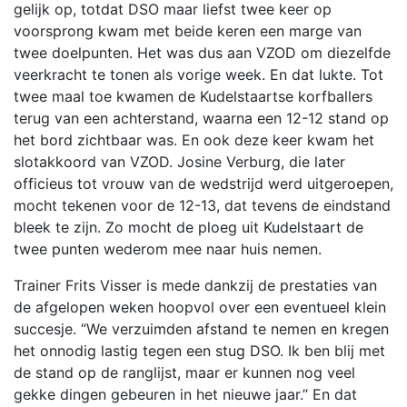
gelijk op, totdat DSO maar liefst twee keer op
voorsprong kwam met beide keren een marge van
twee doelpunten. Het was dus aan VZOD om diezelfde
veerkracht te tonen als vorige week. En dat lukte. Tot
twee maal toe kwamen de Kudelstaartse korfballers
terug van een achterstand, waarna een 12-12 stand op
het bord zichtbaar was. En ook deze keer kwam het
slotakkoord van VZOD. Josine Verburg, die later
officieus tot vrouw van de wedstrijd werd uitgeroepen,
mocht tekenen voor de 12-13, dat tevens de eindstand
bleek te zijn. Zo mocht de ploeg uit Kudelstaart de
twee punten wederom mee naar huis nemen.
Trainer Frits Visser is mede dankzij de prestaties van
de afgelopen weken hoopvol over een eventueel klein
succesje. ‘’We verzuimden afstand te nemen en kregen
het onnodig lastig tegen een stug DSO. Ik ben blij met
de stand op de ranglijst, maar er kunnen nog veel
gekke dingen gebeuren in het nieuwe jaar.’’ En dat