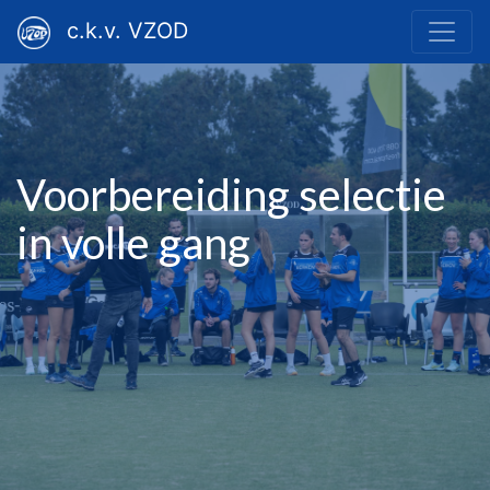
c.k.v. VZOD
Voorbereiding selectie
in volle gang