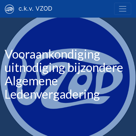
c.k.v. VZOD
Vooraankondiging
uitnodiging bijzondere
Algemene
Ledenvergadering