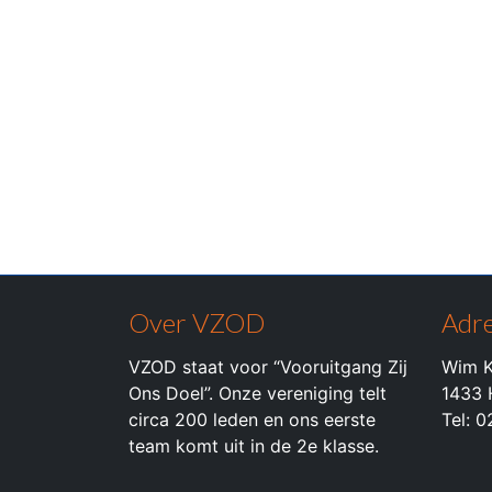
Over VZOD
Adre
VZOD staat voor “Vooruitgang Zij
Wim K
Ons Doel”. Onze vereniging telt
1433 
circa 200 leden en ons eerste
Tel: 
team komt uit in de 2e klasse.