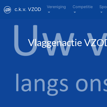
Vereniging
Competitie
Spo
c.k.v. VZOD
Vlaggenactie VZO