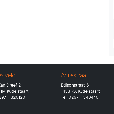
s veld
Adres zaal
an Dreef 2
Edisonstraat 6
HM Kudelstaart
1433 KA Kudelstaart
0297 – 320120
Tel: 0297 – 340440