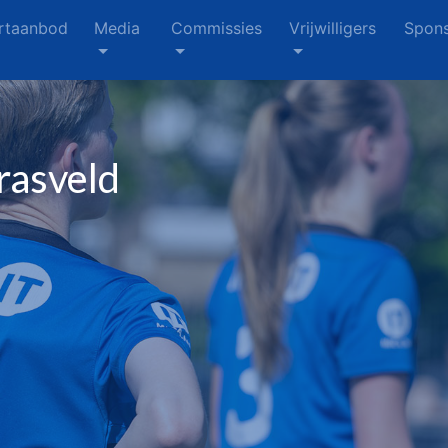
rtaanbod
Media
Commissies
Vrijwilligers
Spons
rasveld