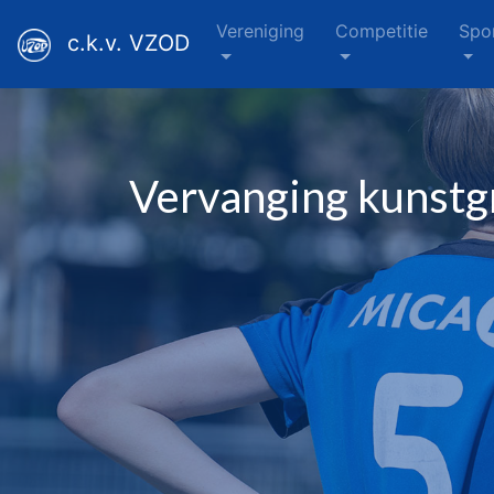
Vereniging
Competitie
Spo
c.k.v. VZOD
Vervanging kunstg