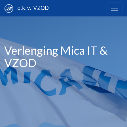
c.k.v. VZOD
Verlenging Mica IT &
VZOD