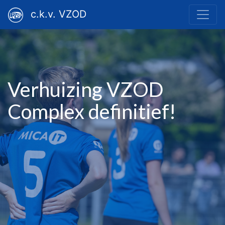
c.k.v. VZOD
Verhuizing VZOD
Complex definitief!