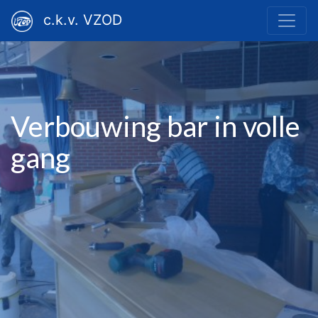
c.k.v. VZOD
Verbouwing bar in volle
gang