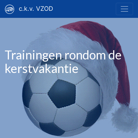
c.k.v. VZOD
Trainingen rondom de
kerstvakantie