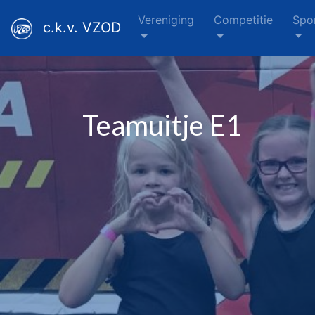
Vereniging
Competitie
Spo
c.k.v. VZOD
Teamuitje E1