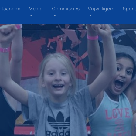
rtaanbod
Media
Commissies
Vrijwilligers
Spons