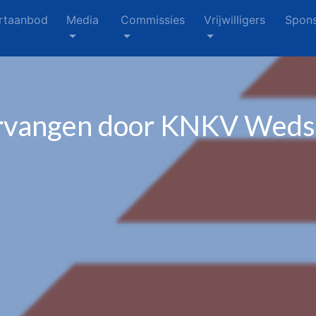
rtaanbod
Media
Commissies
Vrijwilligers
Spons
ervangen door KNKV Wedst