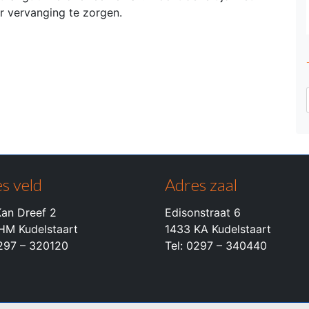
r vervanging te zorgen.
s veld
Adres zaal
an Dreef 2
Edisonstraat 6
HM Kudelstaart
1433 KA Kudelstaart
0297 – 320120
Tel: 0297 – 340440