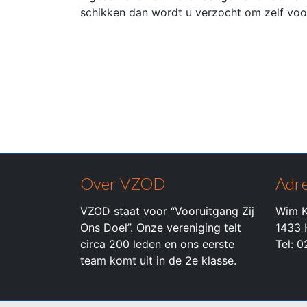
schikken dan wordt u verzocht om zelf voo
Over VZOD
Adre
VZOD staat voor “Vooruitgang Zij
Wim K
Ons Doel”. Onze vereniging telt
1433 
circa 200 leden en ons eerste
Tel: 
team komt uit in de 2e klasse.