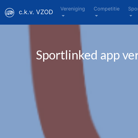
Vereniging
Competitie
Spo
c.k.v. VZOD
Sportlinked app v