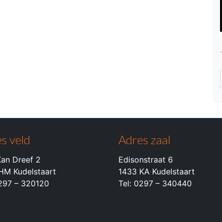
s veld
Adres zaal
an Dreef 2
Edisonstraat 6
HM Kudelstaart
1433 KA Kudelstaart
0297 – 320120
Tel: 0297 – 340440