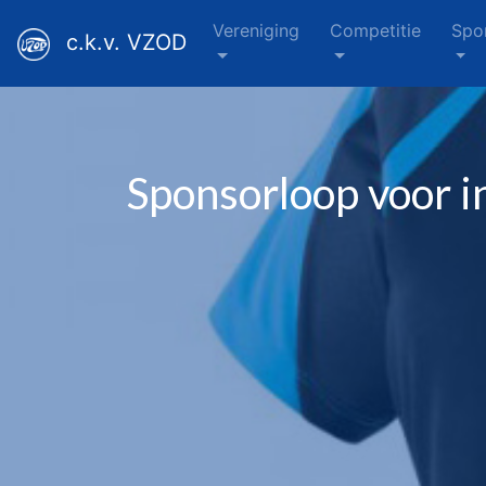
Vereniging
Competitie
Spo
c.k.v. VZOD
Sponsorloop voor i