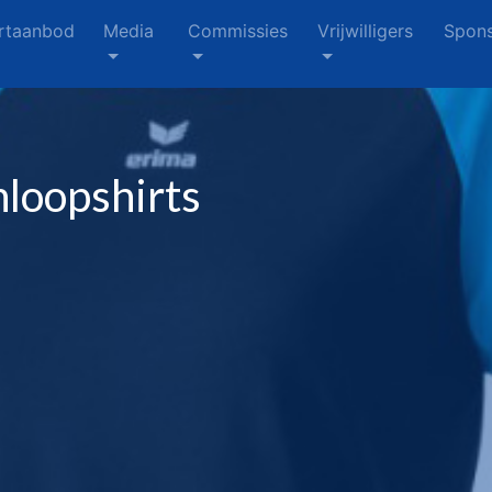
rtaanbod
Media
Commissies
Vrijwilligers
Spons
nloopshirts