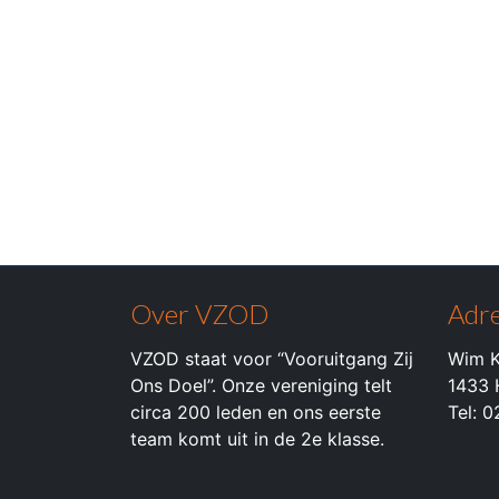
Over VZOD
Adre
VZOD staat voor “Vooruitgang Zij
Wim K
Ons Doel”. Onze vereniging telt
1433 
circa 200 leden en ons eerste
Tel: 
team komt uit in de 2e klasse.