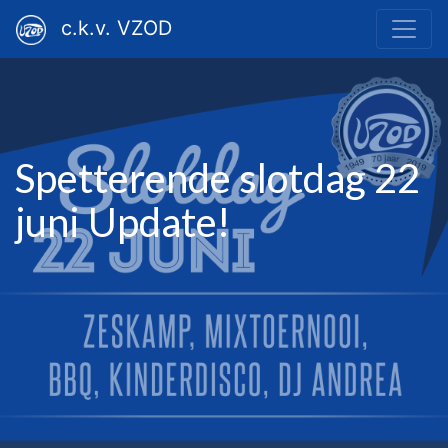
c.k.v. VZOD
Spetterende slotdag 22
juni Update!