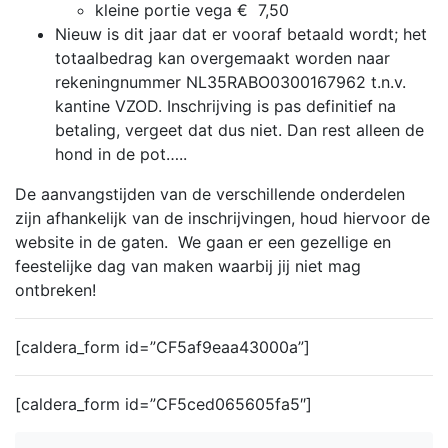
kleine portie vega € 7,50
Nieuw is dit jaar dat er vooraf betaald wordt; het
totaalbedrag kan overgemaakt worden naar
rekeningnummer NL35RABO0300167962 t.n.v.
kantine VZOD. Inschrijving is pas definitief na
betaling, vergeet dat dus niet. Dan rest alleen de
hond in de pot…..
De aanvangstijden van de verschillende onderdelen
zijn afhankelijk van de inschrijvingen, houd hiervoor de
website in de gaten.
We gaan er een gezellige en
feestelijke dag van maken waarbij jij niet mag
ontbreken!
[caldera_form id=”CF5af9eaa43000a”]
[caldera_form id=”CF5ced065605fa5″]