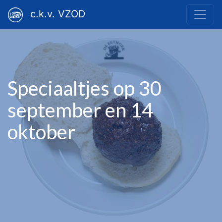
c.k.v. VZOD
Speciaaltjes op 30
september en 14
oktober