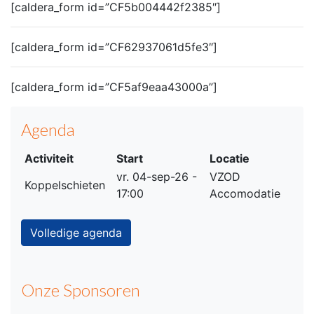
[caldera_form id=”CF5b004442f2385″]
[caldera_form id=”CF62937061d5fe3″]
[caldera_form id=”CF5af9eaa43000a”]
Agenda
Activiteit
Start
Locatie
vr. 04-sep-26 -
VZOD
Koppelschieten
17:00
Accomodatie
Volledige agenda
Onze Sponsoren