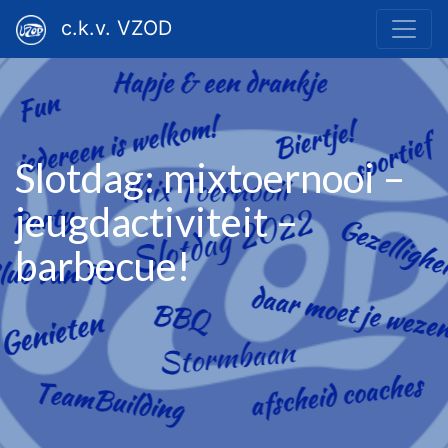
c.k.v. VZOD
Slotdag: mixtoernooi –
jeugdactiviteit –
barbecue!