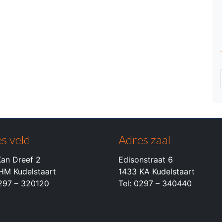
s veld
Adres zaal
an Dreef 2
Edisonstraat 6
HM Kudelstaart
1433 KA Kudelstaart
0297 – 320120
Tel: 0297 – 340440