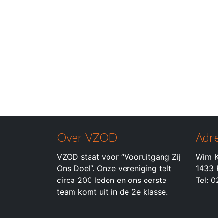
Over VZOD
Adre
VZOD staat voor “Vooruitgang Zij
Wim K
Ons Doel”. Onze vereniging telt
1433 
circa 200 leden en ons eerste
Tel: 
team komt uit in de 2e klasse.