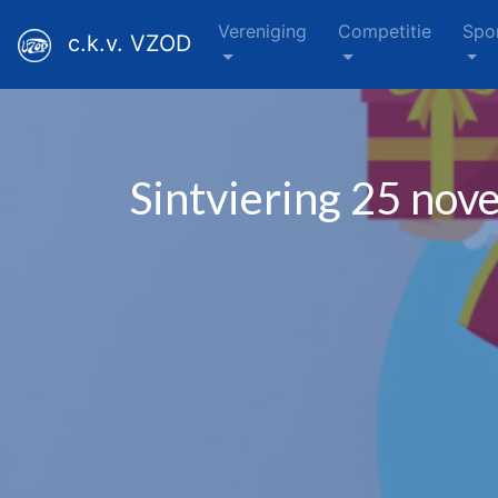
Vereniging
Competitie
Spo
c.k.v. VZOD
Sintviering 25 no