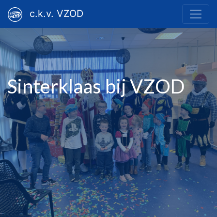
c.k.v. VZOD
Sinterklaas bij VZOD